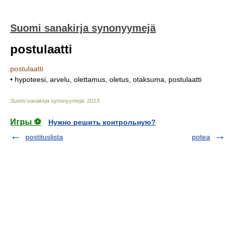
Suomi sanakirja synonyymejä
postulaatti
postulaatti
• hypoteesi, arvelu, olettamus, oletus, otaksuma, postulaatti
Suomi sanakirja synonyymejä
.
2013
.
Игры ⚽
Нужно решить контрольную?
postituslista
potea