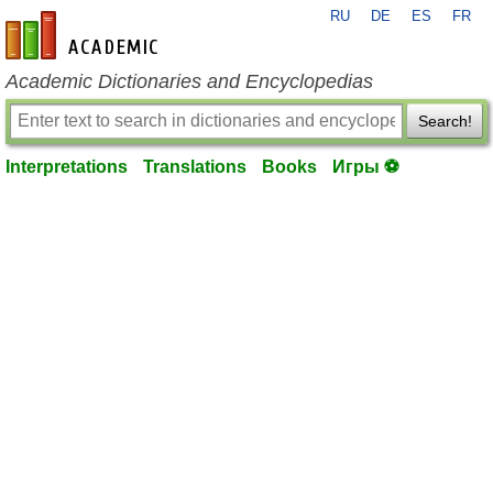
RU
DE
ES
FR
en-academic.com
Academic Dictionaries and Encyclopedias
Search!
Interpretations
Translations
Books
Игры ⚽